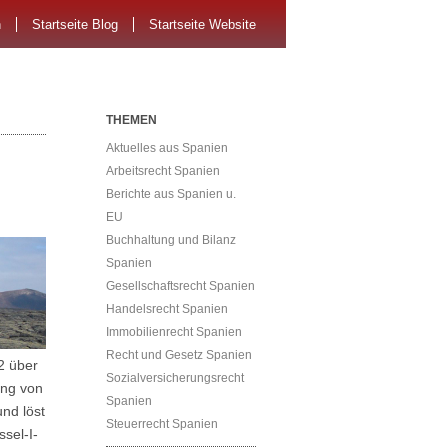
n
Startseite Blog
Startseite Website
THEMEN
Aktuelles aus Spanien
Arbeitsrecht Spanien
Berichte aus Spanien u.
EU
Buchhaltung und Bilanz
Spanien
Gesellschaftsrecht Spanien
Handelsrecht Spanien
Immobilienrecht Spanien
Recht und Gesetz Spanien
2 über
Sozialversicherungsrecht
ung von
Spanien
nd löst
Steuerrecht Spanien
ssel-I-