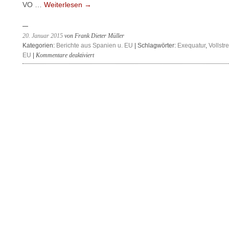
VO …
Weiterlesen
→
20. Januar 2015
von Frank Dieter Müller
Kategorien:
Berichte aus Spanien u. EU
| Schlagwörter:
Exequatur
,
Vollstr
für
EU
|
Kommentare deaktiviert
Neufassung
der
Brüssel
I
Verordnung
zur
grenzüberschreitenden
Vollstreckung
in
Kraft