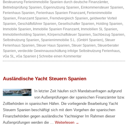
Besteuerung Ferienimmobilie Spanien durch deutsche Finanzämter
,
Betriebsprüfung Spanien
,
Eigennutzung Spanien
,
Einkommensteuer Spanien
,
Ferienhaus Spanien
,
Ferienhaus Spanien Finanzamt
,
Ferienimmobilie
Spanien
,
Finanzamt Spanien
,
Fremdvergleich Spanien
,
geldwerter Vorteil
Spanien
,
Geschäftsführer Spanien
,
Gesellschafter Spanien
,
Holding Spanien
,
Immobile Spanien
,
Immobilie Spanien Finanzamt
,
Immobilien SL Spanien
,
Immobilienholding Spanien
,
Körperschaftsteuer Spanien
,
Sachbezug Spanien
,
Selbstnutzung Spanien
,
Spanienimmobilie S.L. (GmbH Spanien)
,
Steuer
Ferienhaus Spanien
,
Steuer Haus Spanien
,
Steuer Spanien
,
Steuerberater
Spanien
,
verdeckte Gewinnausschüttung infolge Selbstnutzung Ferienhaus
,
vGa SL
,
vGa Spanien
|
Schreibe einen Kommentar
Ausländische Yacht Steuern Spanien
In letzter Zeit häufen sich Mandatsanfragen aufgrund
von Außenprüfungen der spanischen Finanzämter bzw.
Zollbehörden in spanischen Häfen. Die vorliegende Bearbeitung Yacht
Steuern Spanien beschäftigt sich mit dem Vorgehen der spanischen
Finanzbehörden gegen ausländische Yachteigner Im Rahmen dieser
Außenprüfungen werden die …
Weiterlesen
→