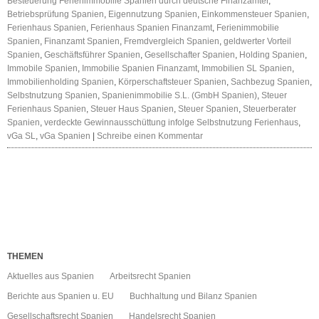
Besteuerung Ferienimmobilie Spanien durch deutsche Finanzämter
,
Betriebsprüfung Spanien
,
Eigennutzung Spanien
,
Einkommensteuer Spanien
,
Ferienhaus Spanien
,
Ferienhaus Spanien Finanzamt
,
Ferienimmobilie
Spanien
,
Finanzamt Spanien
,
Fremdvergleich Spanien
,
geldwerter Vorteil
Spanien
,
Geschäftsführer Spanien
,
Gesellschafter Spanien
,
Holding Spanien
,
Immobile Spanien
,
Immobilie Spanien Finanzamt
,
Immobilien SL Spanien
,
Immobilienholding Spanien
,
Körperschaftsteuer Spanien
,
Sachbezug Spanien
,
Selbstnutzung Spanien
,
Spanienimmobilie S.L. (GmbH Spanien)
,
Steuer
Ferienhaus Spanien
,
Steuer Haus Spanien
,
Steuer Spanien
,
Steuerberater
Spanien
,
verdeckte Gewinnausschüttung infolge Selbstnutzung Ferienhaus
,
vGa SL
,
vGa Spanien
|
Schreibe einen Kommentar
THEMEN
Aktuelles aus Spanien
Arbeitsrecht Spanien
Berichte aus Spanien u. EU
Buchhaltung und Bilanz Spanien
Gesellschaftsrecht Spanien
Handelsrecht Spanien