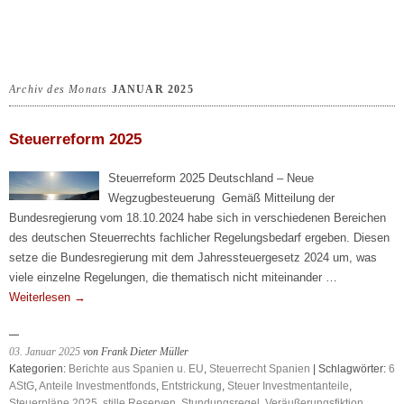
Archiv des Monats
JANUAR 2025
Steuerreform 2025
Steuerreform 2025 Deutschland – Neue
Wegzugbesteuerung Gemäß Mitteilung der
Bundesregierung vom 18.10.2024 habe sich in verschiedenen Bereichen
des deutschen Steuerrechts fachlicher Regelungsbedarf ergeben. Diesen
setze die Bundesregierung mit dem Jahressteuergesetz 2024 um, was
viele einzelne Regelungen, die thematisch nicht miteinander …
Weiterlesen
→
03. Januar 2025
von Frank Dieter Müller
Kategorien:
Berichte aus Spanien u. EU
,
Steuerrecht Spanien
| Schlagwörter:
6
AStG
,
Anteile Investmentfonds
,
Entstrickung
,
Steuer Investmentanteile
,
Steuerpläne 2025
,
stille Reserven
,
Stundungsregel
,
Veräußerungsfiktion
,