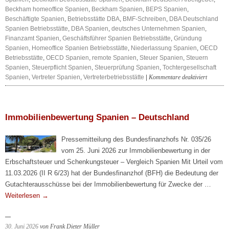
Beckham homeoffice Spanien
,
Beckham Spanien
,
BEPS Spanien
,
Beschäftigte Spanien
,
Betriebsstätte DBA
,
BMF-Schreiben
,
DBA Deutschland
Spanien Betriebsstätte
,
DBA Spanien
,
deutsches Unternehmen Spanien
,
Finanzamt Spanien
,
Geschäftsführer Spanien Betriebsstätte
,
Gründung
Spanien
,
Homeoffice Spanien Betriebsstätte
,
Niederlassung Spanien
,
OECD
Betriebsstätte
,
OECD Spanien
,
remote Spanien
,
Steuer Spanien
,
Steuern
Spanien
,
Steuerpflicht Spanien
,
Steuerprüfung Spanien
,
Tochtergesellschaft
für
Spanien
,
Vertreter Spanien
,
Vertreterbetriebsstätte
|
Kommentare deaktiviert
Neuer
Betriebss
Immobilienbewertung Spanien – Deutschland
Pressemitteilung des Bundesfinanzhofs Nr. 035/26
vom 25. Juni 2026 zur Immobilienbewertung in der
Erbschaftsteuer und Schenkungsteuer – Vergleich Spanien Mit Urteil vom
11.03.2026 (II R 6/23) hat der Bundesfinanzhof (BFH) die Bedeutung der
Gutachterausschüsse bei der Immobilienbewertung für Zwecke der …
Weiterlesen
→
30. Juni 2026
von Frank Dieter Müller