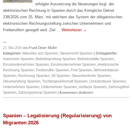
erfolgter Aussetzung die Neuerungen bzgl. der
elektronischen Rechnung in Spanien durch das Königliche Dekret
238/2026 vom 25. März, mit welchem das System der obligatorischen
elektronischen Rechnungsstellung zwischen Unternehmern und
Freiberuflern geregelt wird. Ziel …
Weiterlesen
→
25. Mai 2026
von Frank Dieter Müller
Kategorien:
Aktuelles aus Spanien
,
Steuerrecht Spanien
| Schlagwörter:
Autonomo Spanien
,
Betriebsprüfung Spanien
,
Betriebsstätte Spanien
,
Einzelunternehmen Spanien
,
Einzelunternehmer Spanien
,
elektronische
Rechnung Spanien
,
Freiberufler Spanien
,
Frist Spanien
,
Mehrwertsteuer
Spanien
,
Rechnung Spanien
,
SII Spanien
,
Steuerkontrolle Spanien
,
Steuerprüfung Spanien
,
Tochtergesellschaft Spanien
,
Umsatzsteuer Spanien
,
Unternehmen Spanien
,
Unternehmer Spanien
,
verifactu Spanien
,
Zahlungsfrist
für
Spanien
,
Zahlungsmoral Spanien
|
Kommentare deaktiviert
e-
Rechnung
Spanien
2026
Spanien – Legalisierung (Regularisierung) von
Migranten 2026