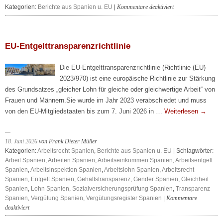
für
Kategorien:
Berichte aus Spanien u. EU
|
Kommentare deaktiviert
Immobilienbewertun
Spanien
–
Deutschland
EU-Entgelttransparenzrichtlinie
Die EU-Entgelttransparenzrichtlinie (Richtlinie (EU)
2023/970) ist eine europäische Richtlinie zur Stärkung
des Grundsatzes „gleicher Lohn für gleiche oder gleichwertige Arbeit“ von
Frauen und Männern.Sie wurde im Jahr 2023 verabschiedet und muss
von den EU-Mitgliedstaaten bis zum 7. Juni 2026 in …
Weiterlesen
→
18. Juni 2026
von Frank Dieter Müller
Kategorien:
Arbeitsrecht Spanien
,
Berichte aus Spanien u. EU
| Schlagwörter:
Arbeit Spanien
,
Arbeiten Spanien
,
Arbeitseinkommen Spanien
,
Arbeitsentgelt
Spanien
,
Arbeitsinspektion Spanien
,
Arbeitslohn Spanien
,
Arbeitsrecht
Spanien
,
Entgelt Spanien
,
Gehaltstransparenz
,
Gender Spanien
,
Gleichheit
Spanien
,
Lohn Spanien
,
Sozialversicherungsprüfung Spanien
,
Transparenz
Spanien
,
Vergütung Spanien
,
Vergütungsregister Spanien
|
Kommentare
für
deaktiviert
EU-