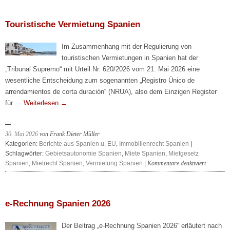
Entgelttransparenzrichtlinie
Touristische Vermietung Spanien
Im Zusammenhang mit der Regulierung von
touristischen Vermietungen in Spanien hat der
„Tribunal Supremo“ mit Urteil Nr. 620/2026 vom 21. Mai 2026 eine
wesentliche Entscheidung zum sogenannten „Registro Único de
arrendamientos de corta duración“ (NRUA), also dem Einzigen Register
für …
Weiterlesen
→
30. Mai 2026
von Frank Dieter Müller
Kategorien:
Berichte aus Spanien u. EU
,
Immobilienrecht Spanien
|
Schlagwörter:
Gebietsautonomie Spanien
,
Miete Spanien
,
Mietgesetz
für
Spanien
,
Mietrecht Spanien
,
Vermietung Spanien
|
Kommentare deaktiviert
Touristis
Vermietu
Spanien
e-Rechnung Spanien 2026
Der Beitrag „e-Rechnung Spanien 2026“ erläutert nach