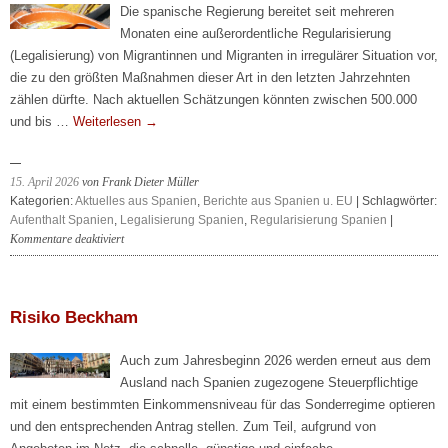
Die spanische Regierung bereitet seit mehreren
Monaten eine außerordentliche Regularisierung
(Legalisierung) von Migrantinnen und Migranten in irregulärer Situation vor,
die zu den größten Maßnahmen dieser Art in den letzten Jahrzehnten
zählen dürfte. Nach aktuellen Schätzungen könnten zwischen 500.000
und bis …
Weiterlesen
→
15. April 2026
von Frank Dieter Müller
Kategorien:
Aktuelles aus Spanien
,
Berichte aus Spanien u. EU
| Schlagwörter:
Aufenthalt Spanien
,
Legalisierung Spanien
,
Regularisierung Spanien
|
für
Kommentare deaktiviert
Spanien
–
Legalisierung
(Regularisierung)
Risiko Beckham
von
Migranten
Auch zum Jahresbeginn 2026 werden erneut aus dem
2026
Ausland nach Spanien zugezogene Steuerpflichtige
mit einem bestimmten Einkommensniveau für das Sonderregime optieren
und den entsprechenden Antrag stellen. Zum Teil, aufgrund von