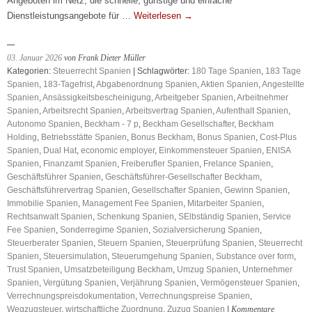
Angeboten im Netz, die schnelle, günstige und einfache
Dienstleistungsangebote für …
Weiterlesen
→
03. Januar 2026
von Frank Dieter Müller
Kategorien:
Steuerrecht Spanien
| Schlagwörter:
180 Tage Spanien
,
183 Tage
Spanien
,
183-Tagefrist
,
Abgabenordnung Spanien
,
Aktien Spanien
,
Angestellte
Spanien
,
Ansässigkeitsbescheinigung
,
Arbeitgeber Spanien
,
Arbeitnehmer
Spanien
,
Arbeitsrecht Spanien
,
Arbeitsvertrag Spanien
,
Aufenthalt Spanien
,
Autonomo Spanien
,
Beckham - 7 p
,
Beckham Gesellschafter
,
Beckham
Holding
,
Betriebsstätte Spanien
,
Bonus Beckham
,
Bonus Spanien
,
Cost-Plus
Spanien
,
Dual Hat
,
economic employer
,
Einkommensteuer Spanien
,
ENISA
Spanien
,
Finanzamt Spanien
,
Freiberufler Spanien
,
Frelance Spanien
,
Geschäftsführer Spanien
,
Geschäftsführer-Gesellschafter Beckham
,
Geschäftsführervertrag Spanien
,
Gesellschafter Spanien
,
Gewinn Spanien
,
Immobilie Spanien
,
Management Fee Spanien
,
Mitarbeiter Spanien
,
Rechtsanwalt Spanien
,
Schenkung Spanien
,
SElbständig Spanien
,
Service
Fee Spanien
,
Sonderregime Spanien
,
Sozialversicherung Spanien
,
Steuerberater Spanien
,
Steuern Spanien
,
Steuerprüfung Spanien
,
Steuerrecht
Spanien
,
Steuersimulation
,
Steuerumgehung Spanien
,
Substance over form
,
Trust Spanien
,
Umsatzbeteiligung Beckham
,
Umzug Spanien
,
Unternehmer
Spanien
,
Vergütung Spanien
,
Verjährung Spanien
,
Vermögensteuer Spanien
,
Verrechnungspreisdokumentation
,
Verrechnungspreise Spanien
,
Wegzugsteuer
,
wirtschaftliche Zuordnung
,
Zuzug Spanien
|
Kommentare