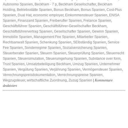
Autonomo Spanien
,
Beckham - 7 p
,
Beckham Gesellschafter
,
Beckham
Holding
,
Betriebsstätte Spanien
,
Bonus Beckham
,
Bonus Spanien
,
Cost-Plus
Spanien
,
Dual Hat
,
economic employer
,
Einkommensteuer Spanien
,
ENISA
Spanien
,
Finanzamt Spanien
,
Freiberufler Spanien
,
Frelance Spanien
,
Geschäftsführer Spanien
,
Geschäftsführer-Gesellschafter Beckham
,
Geschäftsführervertrag Spanien
,
Gesellschafter Spanien
,
Gewinn Spanien
,
Immobilie Spanien
,
Management Fee Spanien
,
Mitarbeiter Spanien
,
Rechtsanwalt Spanien
,
Schenkung Spanien
,
SElbständig Spanien
,
Service
Fee Spanien
,
Sonderregime Spanien
,
Sozialversicherung Spanien
,
Steuerberater Spanien
,
Steuern Spanien
,
Steuerprüfung Spanien
,
Steuerrecht
Spanien
,
Steuersimulation
,
Steuerumgehung Spanien
,
Substance over form
,
Trust Spanien
,
Umsatzbeteiligung Beckham
,
Umzug Spanien
,
Unternehmer
Spanien
,
Vergütung Spanien
,
Verjährung Spanien
,
Vermögensteuer Spanien
,
Verrechnungspreisdokumentation
,
Verrechnungspreise Spanien
,
Wegzugsteuer
,
wirtschaftliche Zuordnung
,
Zuzug Spanien
|
Kommentare
für
deaktiviert
Risiko
Beckham