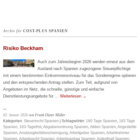
Archiv für
COST-PLUS SPANIEN
Risiko Beckham
Auch zum Jahresbeginn 2026 werden erneut aus dem
Ausland nach Spanien zugezogene Steuerpflichtige
mit einem bestimmten Einkommensniveau für das Sonderregime optieren
und den entsprechenden Antrag stellen. Zum Teil, aufgrund von
Angeboten im Netz, die schnelle, günstige und einfache
Dienstleistungsangebote für …
Weiterlesen
→
03. Januar 2026
von Frank Dieter Müller
Kategorien:
Steuerrecht Spanien
| Schlagwörter:
180 Tage Spanien
,
183 Tage
Spanien
,
183-Tagefrist
,
Abgabenordnung Spanien
,
Aktien Spanien
,
Angestellte
Spanien
,
Ansässigkeitsbescheinigung
,
Arbeitgeber Spanien
,
Arbeitnehmer
Spanien
,
Arbeitsrecht Spanien
,
Arbeitsvertrag Spanien
,
Aufenthalt Spanien
,