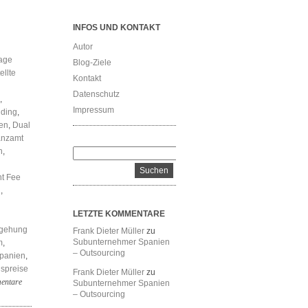
INFOS UND KONTAKT
Autor
age
Blog-Ziele
ellte
Kontakt
Datenschutz
,
Impressum
ding
,
en
,
Dual
anzamt
n
,
t Fee
n
,
LETZTE KOMMENTARE
gehung
Frank Dieter Müller
zu
Subunternehmer Spanien
m
,
– Outsourcing
Spanien
,
spreise
Frank Dieter Müller
zu
entare
Subunternehmer Spanien
– Outsourcing