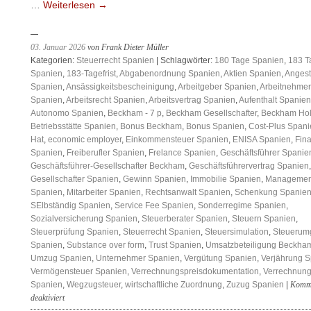
…
Weiterlesen
→
03. Januar 2026
von Frank Dieter Müller
Kategorien:
Steuerrecht Spanien
| Schlagwörter:
180 Tage Spanien
,
183 T
Spanien
,
183-Tagefrist
,
Abgabenordnung Spanien
,
Aktien Spanien
,
Angest
Spanien
,
Ansässigkeitsbescheinigung
,
Arbeitgeber Spanien
,
Arbeitnehmer
Spanien
,
Arbeitsrecht Spanien
,
Arbeitsvertrag Spanien
,
Aufenthalt Spanien
Autonomo Spanien
,
Beckham - 7 p
,
Beckham Gesellschafter
,
Beckham Hol
Betriebsstätte Spanien
,
Bonus Beckham
,
Bonus Spanien
,
Cost-Plus Spani
Hat
,
economic employer
,
Einkommensteuer Spanien
,
ENISA Spanien
,
Fin
Spanien
,
Freiberufler Spanien
,
Frelance Spanien
,
Geschäftsführer Spanie
Geschäftsführer-Gesellschafter Beckham
,
Geschäftsführervertrag Spanien
,
Gesellschafter Spanien
,
Gewinn Spanien
,
Immobilie Spanien
,
Managemen
Spanien
,
Mitarbeiter Spanien
,
Rechtsanwalt Spanien
,
Schenkung Spanie
SElbständig Spanien
,
Service Fee Spanien
,
Sonderregime Spanien
,
Sozialversicherung Spanien
,
Steuerberater Spanien
,
Steuern Spanien
,
Steuerprüfung Spanien
,
Steuerrecht Spanien
,
Steuersimulation
,
Steuerum
Spanien
,
Substance over form
,
Trust Spanien
,
Umsatzbeteiligung Beckha
Umzug Spanien
,
Unternehmer Spanien
,
Vergütung Spanien
,
Verjährung 
Vermögensteuer Spanien
,
Verrechnungspreisdokumentation
,
Verrechnung
Spanien
,
Wegzugsteuer
,
wirtschaftliche Zuordnung
,
Zuzug Spanien
|
Komm
für
deaktiviert
Risiko