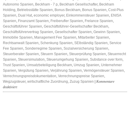
Autonomo Spanien
,
Beckham - 7 p
,
Beckham Gesellschafter
,
Beckham
Holding
,
Betriebsstätte Spanien
,
Bonus Beckham
,
Bonus Spanien
,
Cost-Plus
Spanien
,
Dual Hat
,
economic employer
,
Einkommensteuer Spanien
,
ENISA
Spanien
,
Finanzamt Spanien
,
Freiberufler Spanien
,
Frelance Spanien
,
Geschäftsführer Spanien
,
Geschäftsführer-Gesellschafter Beckham
,
Geschäftsführervertrag Spanien
,
Gesellschafter Spanien
,
Gewinn Spanien
,
Immobilie Spanien
,
Management Fee Spanien
,
Mitarbeiter Spanien
,
Rechtsanwalt Spanien
,
Schenkung Spanien
,
SElbständig Spanien
,
Service
Fee Spanien
,
Sonderregime Spanien
,
Sozialversicherung Spanien
,
Steuerberater Spanien
,
Steuern Spanien
,
Steuerprüfung Spanien
,
Steuerrecht
Spanien
,
Steuersimulation
,
Steuerumgehung Spanien
,
Substance over form
,
Trust Spanien
,
Umsatzbeteiligung Beckham
,
Umzug Spanien
,
Unternehmer
Spanien
,
Vergütung Spanien
,
Verjährung Spanien
,
Vermögensteuer Spanien
,
Verrechnungspreisdokumentation
,
Verrechnungspreise Spanien
,
Wegzugsteuer
,
wirtschaftliche Zuordnung
,
Zuzug Spanien
|
Kommentare
für
deaktiviert
Risiko
Beckham