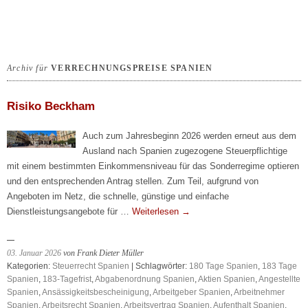
Archiv für
VERRECHNUNGSPREISE SPANIEN
Risiko Beckham
Auch zum Jahresbeginn 2026 werden erneut aus dem
Ausland nach Spanien zugezogene Steuerpflichtige
mit einem bestimmten Einkommensniveau für das Sonderregime optieren
und den entsprechenden Antrag stellen. Zum Teil, aufgrund von
Angeboten im Netz, die schnelle, günstige und einfache
Dienstleistungsangebote für …
Weiterlesen
→
03. Januar 2026
von Frank Dieter Müller
Kategorien:
Steuerrecht Spanien
| Schlagwörter:
180 Tage Spanien
,
183 Tage
Spanien
,
183-Tagefrist
,
Abgabenordnung Spanien
,
Aktien Spanien
,
Angestellte
Spanien
,
Ansässigkeitsbescheinigung
,
Arbeitgeber Spanien
,
Arbeitnehmer
Spanien
,
Arbeitsrecht Spanien
,
Arbeitsvertrag Spanien
,
Aufenthalt Spanien
,