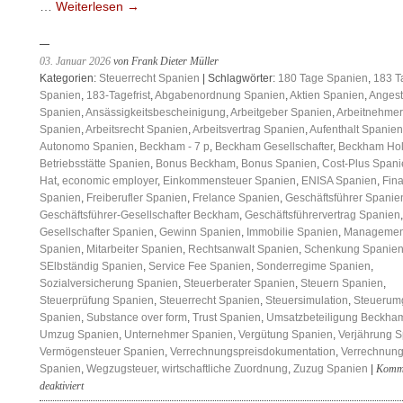
…
Weiterlesen
→
03. Januar 2026
von Frank Dieter Müller
Kategorien:
Steuerrecht Spanien
| Schlagwörter:
180 Tage Spanien
,
183 T
Spanien
,
183-Tagefrist
,
Abgabenordnung Spanien
,
Aktien Spanien
,
Angest
Spanien
,
Ansässigkeitsbescheinigung
,
Arbeitgeber Spanien
,
Arbeitnehmer
Spanien
,
Arbeitsrecht Spanien
,
Arbeitsvertrag Spanien
,
Aufenthalt Spanien
Autonomo Spanien
,
Beckham - 7 p
,
Beckham Gesellschafter
,
Beckham Hol
Betriebsstätte Spanien
,
Bonus Beckham
,
Bonus Spanien
,
Cost-Plus Spani
Hat
,
economic employer
,
Einkommensteuer Spanien
,
ENISA Spanien
,
Fin
Spanien
,
Freiberufler Spanien
,
Frelance Spanien
,
Geschäftsführer Spanie
Geschäftsführer-Gesellschafter Beckham
,
Geschäftsführervertrag Spanien
,
Gesellschafter Spanien
,
Gewinn Spanien
,
Immobilie Spanien
,
Managemen
Spanien
,
Mitarbeiter Spanien
,
Rechtsanwalt Spanien
,
Schenkung Spanie
SElbständig Spanien
,
Service Fee Spanien
,
Sonderregime Spanien
,
Sozialversicherung Spanien
,
Steuerberater Spanien
,
Steuern Spanien
,
Steuerprüfung Spanien
,
Steuerrecht Spanien
,
Steuersimulation
,
Steuerum
Spanien
,
Substance over form
,
Trust Spanien
,
Umsatzbeteiligung Beckha
Umzug Spanien
,
Unternehmer Spanien
,
Vergütung Spanien
,
Verjährung 
Vermögensteuer Spanien
,
Verrechnungspreisdokumentation
,
Verrechnung
Spanien
,
Wegzugsteuer
,
wirtschaftliche Zuordnung
,
Zuzug Spanien
|
Komm
für
deaktiviert
Risiko