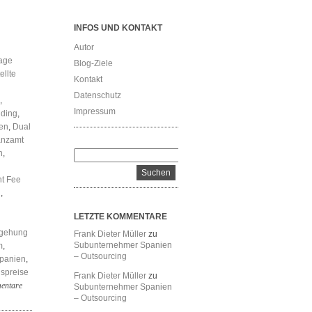
INFOS UND KONTAKT
Autor
age
Blog-Ziele
ellte
Kontakt
Datenschutz
,
Impressum
ding
,
en
,
Dual
anzamt
n
,
t Fee
n
,
LETZTE KOMMENTARE
gehung
Frank Dieter Müller
zu
Subunternehmer Spanien
m
,
– Outsourcing
Spanien
,
spreise
Frank Dieter Müller
zu
entare
Subunternehmer Spanien
– Outsourcing