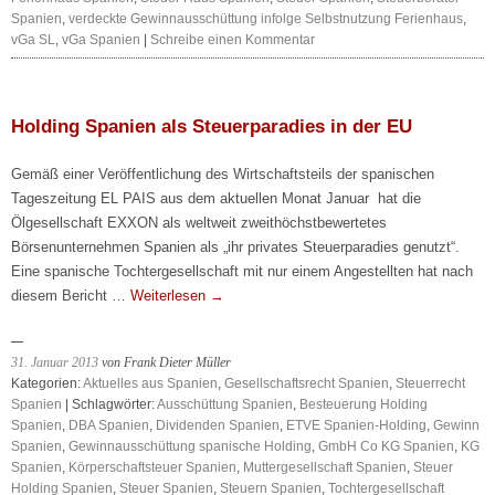
Spanien
,
verdeckte Gewinnausschüttung infolge Selbstnutzung Ferienhaus
,
vGa SL
,
vGa Spanien
|
Schreibe einen Kommentar
Holding Spanien als Steuerparadies in der EU
Gemäß einer Veröffentlichung des Wirtschaftsteils der spanischen
Tageszeitung EL PAIS aus dem aktuellen Monat Januar hat die
Ölgesellschaft EXXON als weltweit zweithöchstbewertetes
Börsenunternehmen Spanien als „ihr privates Steuerparadies genutzt“.
Eine spanische Tochtergesellschaft mit nur einem Angestellten hat nach
diesem Bericht …
Weiterlesen
→
31. Januar 2013
von Frank Dieter Müller
Kategorien:
Aktuelles aus Spanien
,
Gesellschaftsrecht Spanien
,
Steuerrecht
Spanien
| Schlagwörter:
Ausschüttung Spanien
,
Besteuerung Holding
Spanien
,
DBA Spanien
,
Dividenden Spanien
,
ETVE Spanien-Holding
,
Gewinn
Spanien
,
Gewinnausschüttung spanische Holding
,
GmbH Co KG Spanien
,
KG
Spanien
,
Körperschaftsteuer Spanien
,
Muttergesellschaft Spanien
,
Steuer
Holding Spanien
,
Steuer Spanien
,
Steuern Spanien
,
Tochtergesellschaft