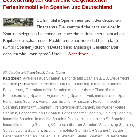
Ferienimmobilie in Spanien und Deutschland
SL Immobilie Spanien aus Sicht des deutschen
Finanzamts Die unentgeltliche Nutzung einer in
Spanien belegenen Ferienimmobilie welche mittels einer spanischen
Kapitalgesellschaft in der Rechtsform einer Sociedad Limitada (S.L.
(GmbH Spanien)) durch in Deutschland ansässige Gesellschafter
gehalten wird, kann gemäß Urteil …
Weiterlesen
→
09. Oktober 2013
von Frank Dieter Müller
Kategorien:
Aktuelles aus Spanien
,
Berichte aus Spanien u. EU
,
Steuerrecht
Spanien
| Schlagwörter:
Besteuerung Eigennutzung Immobilie Spanien
,
Besteuerung Ferienimmobilie Spanien durch deutsche Finanzämter
,
Betriebsprüfung Spanien
,
Eigennutzung Spanien
,
Einkommensteuer Spanien
,
Ferienhaus Spanien
,
Ferienhaus Spanien Finanzamt
,
Ferienimmobilie
Spanien
,
Finanzamt Spanien
,
Fremdvergleich Spanien
,
geldwerter Vorteil
Spanien
,
Geschäftsführer Spanien
,
Gesellschafter Spanien
,
Holding Spanien
,
Immobile Spanien
,
Immobilie Spanien Finanzamt
,
Immobilien SL Spanien
,
Immobilienholding Spanien
,
Körperschaftsteuer Spanien
,
Sachbezug Spanien
,
Selbstnutzung Spanien
,
Spanienimmobilie S.L. (GmbH Spanien)
,
Steuer
Ferienhaus Spanien
,
Steuer Haus Spanien
,
Steuer Spanien
,
Steuerberater