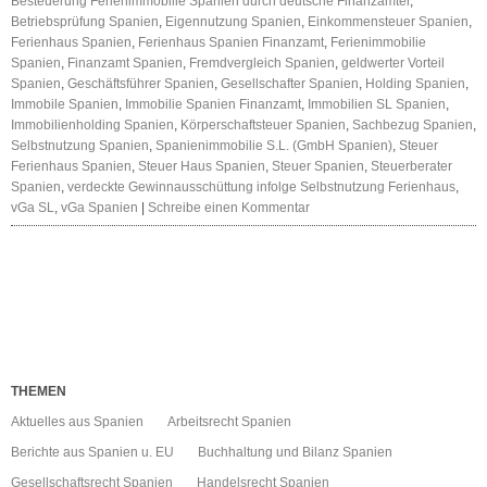
Besteuerung Ferienimmobilie Spanien durch deutsche Finanzämter
,
Betriebsprüfung Spanien
,
Eigennutzung Spanien
,
Einkommensteuer Spanien
,
Ferienhaus Spanien
,
Ferienhaus Spanien Finanzamt
,
Ferienimmobilie
Spanien
,
Finanzamt Spanien
,
Fremdvergleich Spanien
,
geldwerter Vorteil
Spanien
,
Geschäftsführer Spanien
,
Gesellschafter Spanien
,
Holding Spanien
,
Immobile Spanien
,
Immobilie Spanien Finanzamt
,
Immobilien SL Spanien
,
Immobilienholding Spanien
,
Körperschaftsteuer Spanien
,
Sachbezug Spanien
,
Selbstnutzung Spanien
,
Spanienimmobilie S.L. (GmbH Spanien)
,
Steuer
Ferienhaus Spanien
,
Steuer Haus Spanien
,
Steuer Spanien
,
Steuerberater
Spanien
,
verdeckte Gewinnausschüttung infolge Selbstnutzung Ferienhaus
,
vGa SL
,
vGa Spanien
|
Schreibe einen Kommentar
THEMEN
Aktuelles aus Spanien
Arbeitsrecht Spanien
Berichte aus Spanien u. EU
Buchhaltung und Bilanz Spanien
Gesellschaftsrecht Spanien
Handelsrecht Spanien