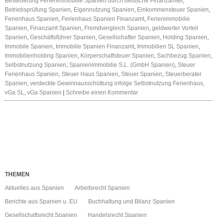
Besteuerung Ferienimmobilie Spanien durch deutsche Finanzämter
,
Betriebsprüfung Spanien
,
Eigennutzung Spanien
,
Einkommensteuer Spanien
,
Ferienhaus Spanien
,
Ferienhaus Spanien Finanzamt
,
Ferienimmobilie
Spanien
,
Finanzamt Spanien
,
Fremdvergleich Spanien
,
geldwerter Vorteil
Spanien
,
Geschäftsführer Spanien
,
Gesellschafter Spanien
,
Holding Spanien
,
Immobile Spanien
,
Immobilie Spanien Finanzamt
,
Immobilien SL Spanien
,
Immobilienholding Spanien
,
Körperschaftsteuer Spanien
,
Sachbezug Spanien
,
Selbstnutzung Spanien
,
Spanienimmobilie S.L. (GmbH Spanien)
,
Steuer
Ferienhaus Spanien
,
Steuer Haus Spanien
,
Steuer Spanien
,
Steuerberater
Spanien
,
verdeckte Gewinnausschüttung infolge Selbstnutzung Ferienhaus
,
vGa SL
,
vGa Spanien
|
Schreibe einen Kommentar
THEMEN
Aktuelles aus Spanien
Arbeitsrecht Spanien
Berichte aus Spanien u. EU
Buchhaltung und Bilanz Spanien
Gesellschaftsrecht Spanien
Handelsrecht Spanien