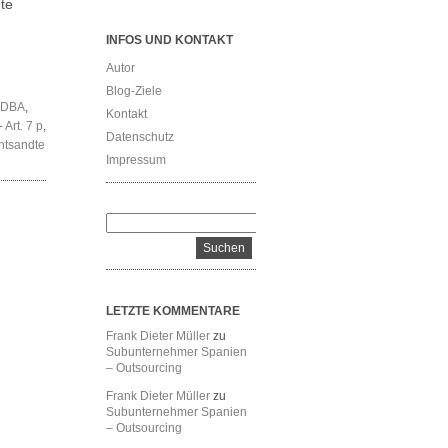
te
INFOS UND KONTAKT
Autor
Blog-Ziele
4 DBA
,
Kontakt
Art. 7 p
,
Datenschutz
ntsandte
Impressum
lsteuerregelungen
n
te
LETZTE KOMMENTARE
nehmer
Frank Dieter Müller
zu
Subunternehmer Spanien
– Outsourcing
Frank Dieter Müller
zu
Subunternehmer Spanien
– Outsourcing