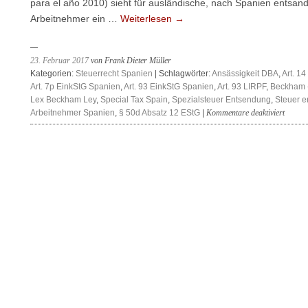
para el año 2010) sieht für ausländische, nach Spanien entsand
Arbeitnehmer ein …
Weiterlesen
→
23. Februar 2017
von Frank Dieter Müller
Kategorien:
Steuerrecht Spanien
| Schlagwörter:
Ansässigkeit DBA
,
Art. 1
Art. 7p EinkStG Spanien
,
Art. 93 EinkStG Spanien
,
Art. 93 LIRPF
,
Beckham - 
Lex Beckham Ley
,
Special Tax Spain
,
Spezialsteuer Entsendung
,
Steuer e
für
Arbeitnehmer Spanien
,
§ 50d Absatz 12 EStG
|
Kommentare deaktiviert
Spezia
für
nach
und
aus
Spanie
entsand
Arbeit