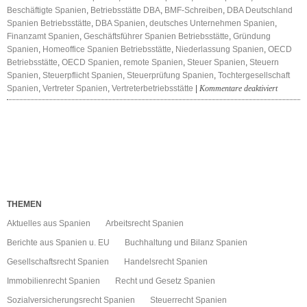
Beschäftigte Spanien
,
Betriebsstätte DBA
,
BMF-Schreiben
,
DBA Deutschland
Spanien Betriebsstätte
,
DBA Spanien
,
deutsches Unternehmen Spanien
,
Finanzamt Spanien
,
Geschäftsführer Spanien Betriebsstätte
,
Gründung
Spanien
,
Homeoffice Spanien Betriebsstätte
,
Niederlassung Spanien
,
OECD
Betriebsstätte
,
OECD Spanien
,
remote Spanien
,
Steuer Spanien
,
Steuern
Spanien
,
Steuerpflicht Spanien
,
Steuerprüfung Spanien
,
Tochtergesellschaft
für
Spanien
,
Vertreter Spanien
,
Vertreterbetriebsstätte
|
Kommentare deaktiviert
Neuer
Betriebss
THEMEN
Aktuelles aus Spanien
Arbeitsrecht Spanien
Berichte aus Spanien u. EU
Buchhaltung und Bilanz Spanien
Gesellschaftsrecht Spanien
Handelsrecht Spanien
Immobilienrecht Spanien
Recht und Gesetz Spanien
Sozialversicherungsrecht Spanien
Steuerrecht Spanien