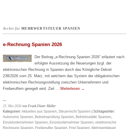
Archiv für
MEHRWERTSTEUER SPANIEN
e-Rechnung Spanien 2026
Der Beitrag „e-Rechnung Spanien 2026“ erläutert nach
erfolgter Aussetzung die Neuerungen bzgl. der
elektronischen Rechnung in Spanien durch das Königliche Dekret
238/2026 vom 25. März, mit welchem das System der obligatorischen
elektronischen Rechnungsstellung zwischen Unternehmern und
Freiberuflern geregelt wird. Ziel …
Weiterlesen
→
25. Mai 2026
von Frank Dieter Müller
Kategorien:
Aktuelles aus Spanien
,
Steuerrecht Spanien
| Schlagwörter:
Autonomo Spanien
,
Betriebsprüfung Spanien
,
Betriebsstätte Spanien
,
Einzelunternehmen Spanien
,
Einzelunternehmer Spanien
,
elektronische
Rechnung Spanien
,
Freiberufler Spanien
,
Frist Spanien
,
Mehrwertsteuer