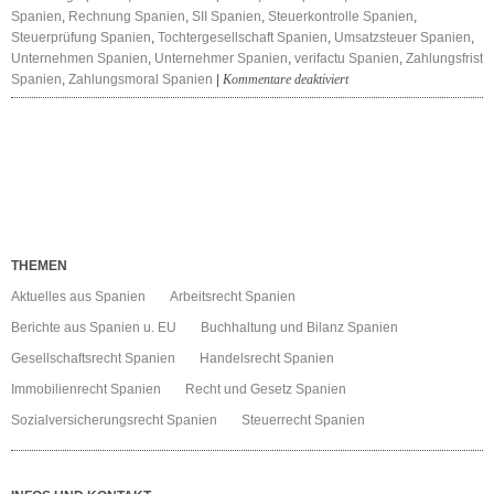
Spanien
,
Rechnung Spanien
,
SII Spanien
,
Steuerkontrolle Spanien
,
Steuerprüfung Spanien
,
Tochtergesellschaft Spanien
,
Umsatzsteuer Spanien
,
Unternehmen Spanien
,
Unternehmer Spanien
,
verifactu Spanien
,
Zahlungsfrist
für
Spanien
,
Zahlungsmoral Spanien
|
Kommentare deaktiviert
e-
Rechnung
Spanien
2026
THEMEN
Aktuelles aus Spanien
Arbeitsrecht Spanien
Berichte aus Spanien u. EU
Buchhaltung und Bilanz Spanien
Gesellschaftsrecht Spanien
Handelsrecht Spanien
Immobilienrecht Spanien
Recht und Gesetz Spanien
Sozialversicherungsrecht Spanien
Steuerrecht Spanien