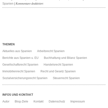
für
Spanien
|
Kommentare deaktiviert
spanische
Vermögensteuer
Reform
2015
THEMEN
Aktuelles aus Spanien
Arbeitsrecht Spanien
Berichte aus Spanien u. EU
Buchhaltung und Bilanz Spanien
Gesellschaftsrecht Spanien
Handelsrecht Spanien
Immobilienrecht Spanien
Recht und Gesetz Spanien
Sozialversicherungsrecht Spanien
Steuerrecht Spanien
INFOS UND KONTAKT
Autor
Blog-Ziele
Kontakt
Datenschutz
Impressum