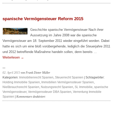
Neue
Vermögensteuer
Spanien
spanische Vermögensteuer Reform 2015
Geschichte spanische Vermögensteuer Nach ihrer
Aussetzung im Jahre 2008 war die spanische
Vermögensteuer am 18. September 2011 wieder eingeführt worden. Dabei
hatte es sich um eine bloß vorübergehende, lediglich die Steuerjahre 2011
und 2012 betreffende Maßnahme handeln sollen, denn bereits …
Weiterlesen
→
02. April 2015
von Frank Dieter Müller
Kategorien:
Immobilienrecht Spanien
,
Steuerrecht Spanien
| Schlagwörter:
Holding Immobilie Spanien
,
Immobilien Vermögenssteuer Spanien
,
Nießbrauchsrecht Spanien
,
Nutzungsrecht Spanien
,
SL Immobilie
,
spanische
Vermögenssteuer
,
Vermögenssteuer DBA Spanien
,
Verrentung Immobile
für
Spanien
|
Kommentare deaktiviert
spanische
Vermögensteuer
Reform