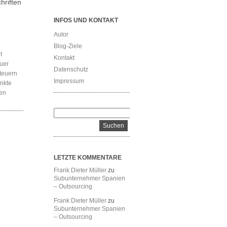
hriften
INFOS UND KONTAKT
Autor
Blog-Ziele
t
Kontakt
uer
Datenschutz
teuern
Impressum
nkte
nen
LETZTE KOMMENTARE
Frank Dieter Müller
zu
Subunternehmer Spanien
– Outsourcing
Frank Dieter Müller
zu
Subunternehmer Spanien
– Outsourcing