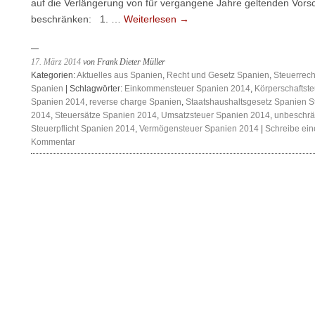
auf die Verlängerung von für vergangene Jahre geltenden Vorsc
beschränken: 1. …
Weiterlesen
→
17. März 2014
von Frank Dieter Müller
Kategorien:
Aktuelles aus Spanien
,
Recht und Gesetz Spanien
,
Steuerrech
Spanien
| Schlagwörter:
Einkommensteuer Spanien 2014
,
Körperschaftste
Spanien 2014
,
reverse charge Spanien
,
Staatshaushaltsgesetz Spanien S
2014
,
Steuersätze Spanien 2014
,
Umsatzsteuer Spanien 2014
,
unbeschrä
Steuerpflicht Spanien 2014
,
Vermögensteuer Spanien 2014
|
Schreibe ei
Kommentar