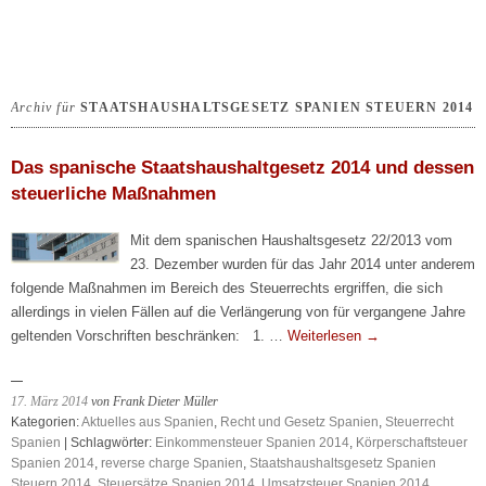
Archiv für
STAATSHAUSHALTSGESETZ SPANIEN STEUERN 2014
Das spanische Staatshaushaltgesetz 2014 und dessen
steuerliche Maßnahmen
Mit dem spanischen Haushaltsgesetz 22/2013 vom
23. Dezember wurden für das Jahr 2014 unter anderem
folgende Maßnahmen im Bereich des Steuerrechts ergriffen, die sich
allerdings in vielen Fällen auf die Verlängerung von für vergangene Jahre
geltenden Vorschriften beschränken: 1. …
Weiterlesen
→
17. März 2014
von Frank Dieter Müller
Kategorien:
Aktuelles aus Spanien
,
Recht und Gesetz Spanien
,
Steuerrecht
Spanien
| Schlagwörter:
Einkommensteuer Spanien 2014
,
Körperschaftsteuer
Spanien 2014
,
reverse charge Spanien
,
Staatshaushaltsgesetz Spanien
Steuern 2014
,
Steuersätze Spanien 2014
,
Umsatzsteuer Spanien 2014
,