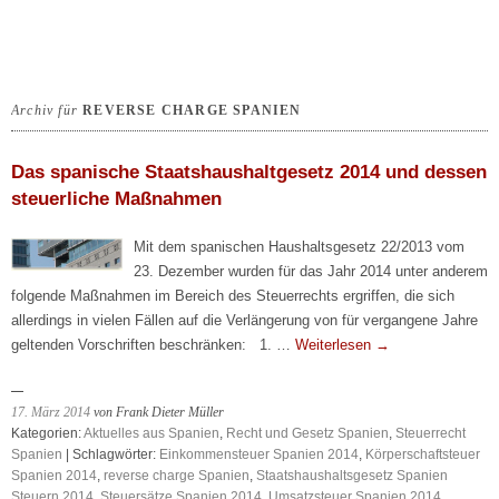
Archiv für
REVERSE CHARGE SPANIEN
Das spanische Staatshaushaltgesetz 2014 und dessen
steuerliche Maßnahmen
Mit dem spanischen Haushaltsgesetz 22/2013 vom
23. Dezember wurden für das Jahr 2014 unter anderem
folgende Maßnahmen im Bereich des Steuerrechts ergriffen, die sich
allerdings in vielen Fällen auf die Verlängerung von für vergangene Jahre
geltenden Vorschriften beschränken: 1. …
Weiterlesen
→
17. März 2014
von Frank Dieter Müller
Kategorien:
Aktuelles aus Spanien
,
Recht und Gesetz Spanien
,
Steuerrecht
Spanien
| Schlagwörter:
Einkommensteuer Spanien 2014
,
Körperschaftsteuer
Spanien 2014
,
reverse charge Spanien
,
Staatshaushaltsgesetz Spanien
Steuern 2014
,
Steuersätze Spanien 2014
,
Umsatzsteuer Spanien 2014
,