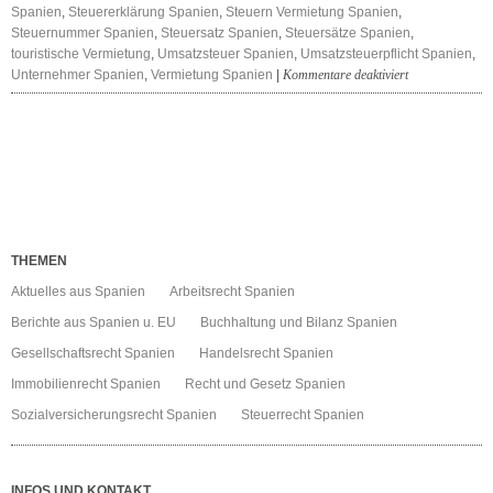
Spanien
,
Steuererklärung Spanien
,
Steuern Vermietung Spanien
,
Steuernummer Spanien
,
Steuersatz Spanien
,
Steuersätze Spanien
,
touristische Vermietung
,
Umsatzsteuer Spanien
,
Umsatzsteuerpflicht Spanien
,
für
Unternehmer Spanien
,
Vermietung Spanien
|
Kommentare deaktiviert
Vermietung
Spanien
Steuern
THEMEN
Aktuelles aus Spanien
Arbeitsrecht Spanien
Berichte aus Spanien u. EU
Buchhaltung und Bilanz Spanien
Gesellschaftsrecht Spanien
Handelsrecht Spanien
Immobilienrecht Spanien
Recht und Gesetz Spanien
Sozialversicherungsrecht Spanien
Steuerrecht Spanien
INFOS UND KONTAKT