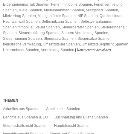
Erbengemeinschaft Spanien
,
Ferienimmobilie Spanien
,
Ferienvermietung
Spanien
,
Miete Spanien
,
Mieteinnahmen Spanien
,
Mietgesetz Spanien
,
Mietvertrag Spanien
,
Miteigentümer Spanien
,
NIF Spanien
,
Quellensteuer
,
Rechtsanwalt Spanien
,
Selbsnutzung Spanien
,
Selbstveranlagung
,
Spanienimmobilie
,
Steuer Spanien
,
Steuerberater Spanien
,
Steuereinbehalt
Spanien
,
Steuererklärung Spanien
,
Steuern Vermietung Spanien
,
Steuernummer Spanien
,
Steuersatz Spanien
,
Steuersätze Spanien
,
touristische Vermietung
,
Umsatzsteuer Spanien
,
Umsatzsteuerpflicht Spanien
,
für
Unternehmer Spanien
,
Vermietung Spanien
|
Kommentare deaktiviert
Vermietung
Spanien
Steuern
THEMEN
Aktuelles aus Spanien
Arbeitsrecht Spanien
Berichte aus Spanien u. EU
Buchhaltung und Bilanz Spanien
Gesellschaftsrecht Spanien
Handelsrecht Spanien