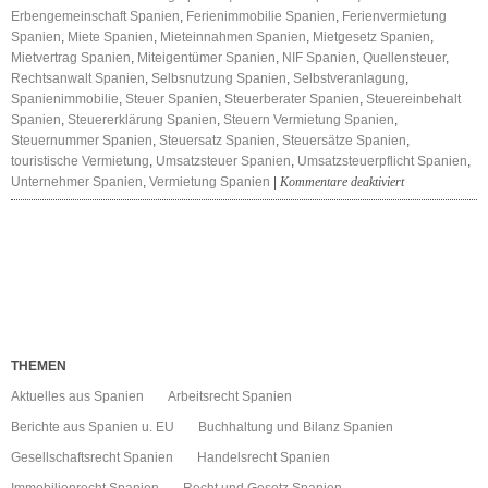
Erbengemeinschaft Spanien
,
Ferienimmobilie Spanien
,
Ferienvermietung
Spanien
,
Miete Spanien
,
Mieteinnahmen Spanien
,
Mietgesetz Spanien
,
Mietvertrag Spanien
,
Miteigentümer Spanien
,
NIF Spanien
,
Quellensteuer
,
Rechtsanwalt Spanien
,
Selbsnutzung Spanien
,
Selbstveranlagung
,
Spanienimmobilie
,
Steuer Spanien
,
Steuerberater Spanien
,
Steuereinbehalt
Spanien
,
Steuererklärung Spanien
,
Steuern Vermietung Spanien
,
Steuernummer Spanien
,
Steuersatz Spanien
,
Steuersätze Spanien
,
touristische Vermietung
,
Umsatzsteuer Spanien
,
Umsatzsteuerpflicht Spanien
,
für
Unternehmer Spanien
,
Vermietung Spanien
|
Kommentare deaktiviert
Vermietung
Spanien
Steuern
THEMEN
Aktuelles aus Spanien
Arbeitsrecht Spanien
Berichte aus Spanien u. EU
Buchhaltung und Bilanz Spanien
Gesellschaftsrecht Spanien
Handelsrecht Spanien