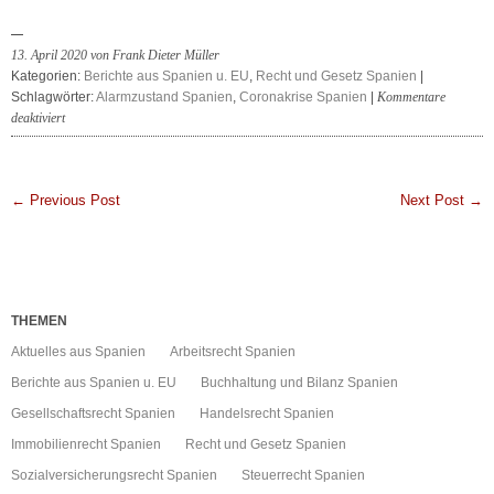
13. April 2020 von Frank Dieter Müller
Kategorien:
Berichte aus Spanien u. EU
,
Recht und Gesetz Spanien
|
Schlagwörter:
Alarmzustand Spanien
,
Coronakrise Spanien
|
Kommentare
für
deaktiviert
Coronakrise
Spanien
–
← Previous Post
Next Post →
Verlängerung
Ausgangssperre
THEMEN
Aktuelles aus Spanien
Arbeitsrecht Spanien
Berichte aus Spanien u. EU
Buchhaltung und Bilanz Spanien
Gesellschaftsrecht Spanien
Handelsrecht Spanien
Immobilienrecht Spanien
Recht und Gesetz Spanien
Sozialversicherungsrecht Spanien
Steuerrecht Spanien